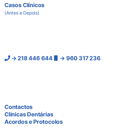
Casos Clínicos
(Antes e Depois)
Ligue-nos
Lisboa:
→ 218 446 644
→ 960 317 236
(Chamadas para a rede
fixa e móvel nacional)
As Clínicas
Contactos
Clínicas Dentárias
Acordos e Protocolos
Preço Tratamentos