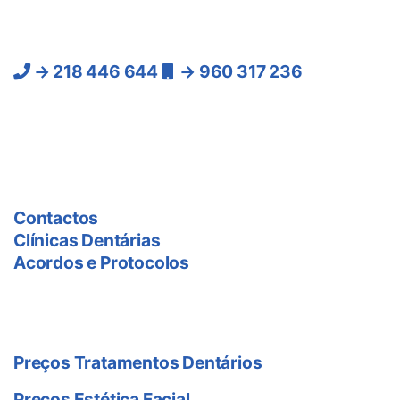
Lisboa:
→ 218 446 644
→ 960 317 236
(Chamadas para a rede
fixa e móvel nacional)
As Clínicas
Contactos
Clínicas Dentárias
Acordos e Protocolos
Preço Tratamentos
Preços Tratamentos Dentários
Preços Estética Facial