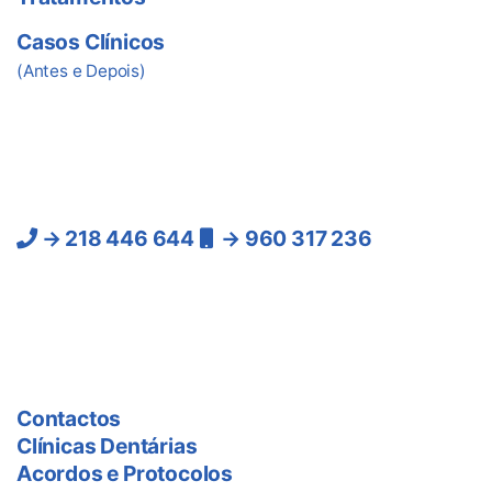
Casos Clínicos
(Antes e Depois)
Ligue-nos
Lisboa:
→ 218 446 644
→ 960 317 236
(Chamadas para a rede
fixa e móvel nacional)
As Clínicas
Contactos
Clínicas Dentárias
Acordos e Protocolos