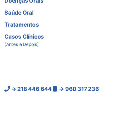
Doenças Orais
Saúde Oral
Tratamentos
Casos Clínicos
(Antes e Depois)
Ligue-nos
Lisboa:
→ 218 446 644
→ 960 317 236
(Chamadas para a rede
fixa e móvel nacional)
As Clínicas