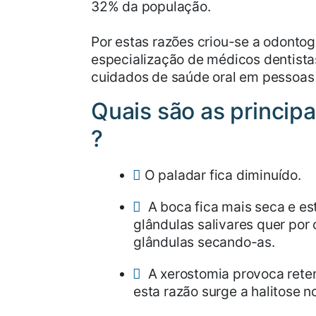
32% da população.
Por estas razões criou-se a odonto
especialização de médicos dentistas
cuidados de saúde oral em pessoas 
Quais são as princip
?
O paladar fica diminuído.
A boca fica mais seca e es
glândulas salivares quer po
glândulas secando-as.
A xerostomia provoca reten
esta razão surge a halitose n