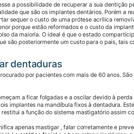
vesse a possibilidade de recuperar a sua dentição 
lidade que são os implantes dentários. Porém a re
ar sequer o custo de uma prótese acrílica removí
enor porque estão reformados e o custo da implant
olso da maioria. O ideal é que o estado compartic
e são posteriormente um custo para o país, tais c
rar dentaduras
procurado por pacientes com mais de 60 anos. São
omeçam a ficar folgadas e a oscilar devido à perda
dois implantes na mandíbula fixos à dentadura. Est
 restitui a função do sistema mastigatório assim c
nifica apenas mastigar , falar corretamente e pre