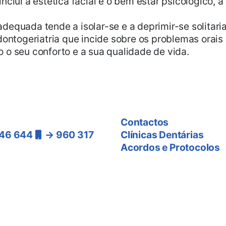
clui a estética facial e o bem estar psicológico, a 
dequada tende a isolar-se e a deprimir-se solitar
dontogeriatria que incide sobre os problemas orais
 o seu conforto e a sua qualidade de vida.
nos
As Clínicas
Contactos
46 644
→ 960 317
Clínicas Dentárias
Acordos e Protocolos
ra a rede
nacional)