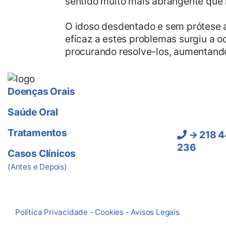
sentido muito mais abrangente que in
O idoso desdentado e sem prótese a
eficaz a estes problemas surgiu a o
procurando resolve-los, aumentando
Ligue-
Doenças Orais
Saúde Oral
Lisboa:
Tratamentos
→ 218 4
236
Casos Clínicos
(Chamadas pa
(Antes e Depois)
fixa e móvel 
Política Privacidade - Cookies - Avisos Legais