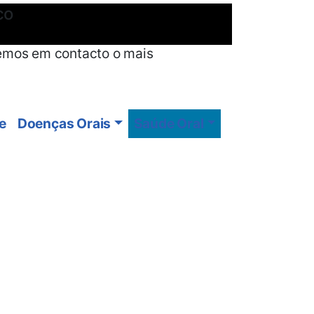
co
emos em contacto o mais
e
Doenças Orais
Saúde Oral