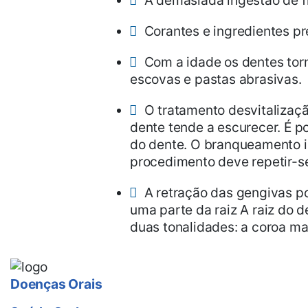
A demasiada ingestão de fl
Corantes e ingredientes p
Com a idade os dentes tor
escovas e pastas abrasivas.
O tratamento desvitalizaçã
dente tende a escurecer. É p
do dente. O branqueamento in
procedimento deve repetir-s
A retração das gengivas po
uma parte da raiz A raiz do 
duas tonalidades: a coroa mai
Ligue-
Doenças Orais