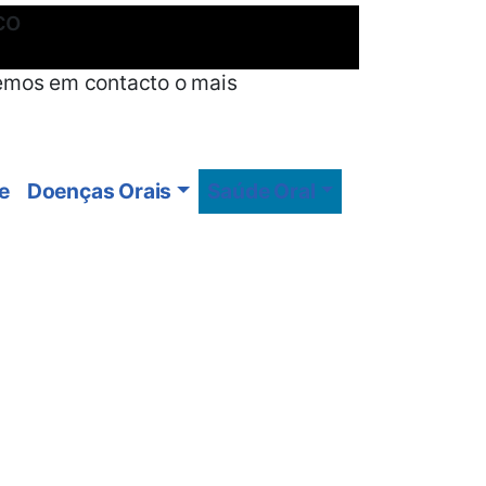
co
emos em contacto o mais
e
Doenças Orais
Saúde Oral