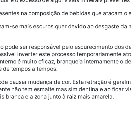
uor e o excesso de alguns sais minerais presentes
resentes na composição de bebidas que atacam o 
nam-se mais escuros quer devido ao desgaste da 
o pode ser responsável pelo escurecimento dos den
ossível inverter este processo temporariamente a
terno é muito eficaz, branqueia internamente o de
e de tempos a tempos.
de causar mudança de cor. Esta retração é geralm
dente não tem esmalte mas sim dentina e ao ficar v
s branca e a zona junto à raiz mais amarela.
nos
As Clínicas