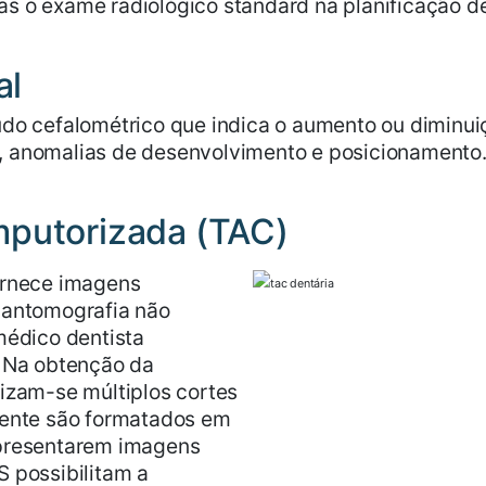
s o exame radiológico standard na planificação de 
al
udo cefalométrico que indica o aumento ou diminui
 anomalias de desenvolvimento e posicionamento. É
mputorizada (TAC)
ornece imagens
pantomografia não
médico dentista
. Na obtenção da
lizam-se múltiplos cortes
mente são formatados em
apresentarem imagens
S possibilitam a