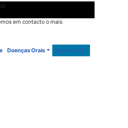
co
emos em contacto o mais
e
Doenças Orais
Saúde Oral