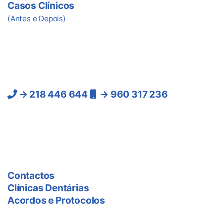
Casos Clínicos
(Antes e Depois)
Ligue-nos
Lisboa:
→ 218 446 644
→ 960 317 236
(Chamadas para a rede
fixa e móvel nacional)
As Clínicas
Contactos
Clínicas Dentárias
Acordos e Protocolos
Preço Tratamentos